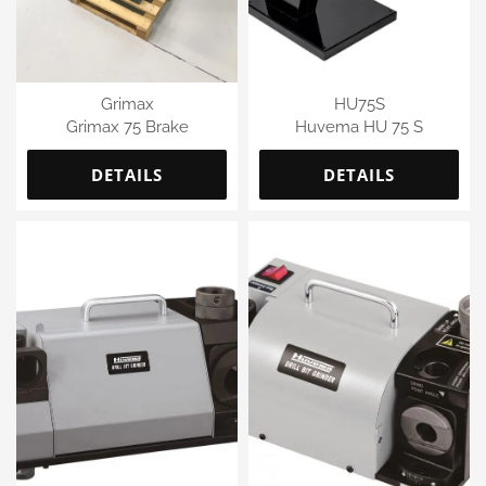
Grimax
HU75S
Grimax 75 Brake
Huvema HU 75 S
DETAILS
DETAILS