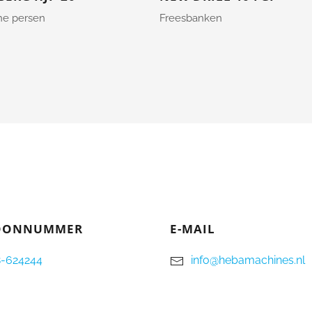
he persen
Freesbanken
FOONNUMMER
E-MAIL
-624244
info@hebamachines.nl